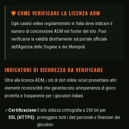
🛡️ COME VERIFICARE LA LICENZA ADM
Ogni casinò online regolamentato in Italia deve indicare il
numero di concessione ADM nel footer del sito. Puoi
verificarne la validità direttamente sul portale ufficiale
dell'Agenzia delle Dogane e dei Monopoli.
INDICATORI DI SICUREZZA DA VERIFICARE
Oltre alla licenza ADM, i siti di slot online sicuri presentano altri
elementi riconoscibili che garantiscono un'esperienza di gioco
protetta e trasparente per i giocatori italiani.
Certificazione
Il sito utilizza crittografia a 256 bit per
SSL (HTTPS):
proteggere tutti i dati personali e finanziari dei
giocatori.