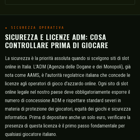
⬥ SICUREZZA OPERATIVA
SICUREZZA E LICENZE ADM: COSA
CONTROLLARE PRIMA DI GIOCARE
La sicurezza è la priorità assoluta quando si scelgono siti di slot
online in Italia. L'ADM (Agenzia delle Dogane e dei Monopoli), già
nota come AAMS, è l'autorità regolatrice italiana che concede le
licenze agli operatori di gioco d'azzardo online. Ogni sito di slot
online legale nel nostro paese deve obbligatoriamente esporre il
numero di concessione ADM e rispettare standard severi in
materia di protezione dei giocatori, equità dei giochi e sicurezza
informatica. Prima di depositare anche un solo euro, verificare la
presenza di questa licenza è il primo passo fondamentale per
qualsiasi giocatore italiano.